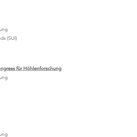
lung
ds (SUI)
ongress für Höhlenforschung
lung
lung