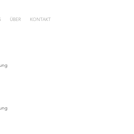
S
ÜBER
KONTAKT
lung
lung