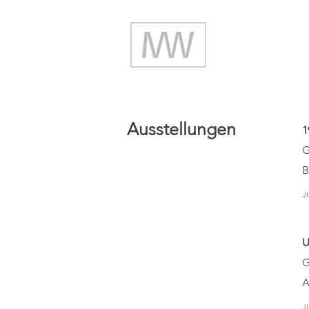
Ausstellungen
1
G
B
J
U
G
A
J