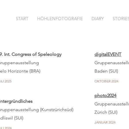
START
HÖHLENFOTOGRAFIE
DIARY
STORIE
9. Int. Congress of Speleology
digitalEVENT
ruppenausstellung
Gruppenausstel
elo Horizonte (BRA)
Baden (SUI)
ULI 2025
OKTOBER 2024
photo2024
ntergründliches
Gruppenausstel
ruppenausstellung (Kunstzürichsüd)
Zürich (SUI)
dliswil (SUI)
JANUAR 2024
ULI 2024